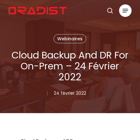
Skip
Menu
to
search
Close
main
Menu
content
Webinaires
Cloud Backup And DR For
On-Prem – 24 Février
2022
24 février 2022